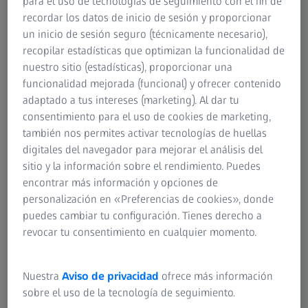
para el uso de tecnologías de seguimiento con el fin de
recordar los datos de inicio de sesión y proporcionar
un inicio de sesión seguro (técnicamente necesario),
recopilar estadísticas que optimizan la funcionalidad de
nuestro sitio (estadísticas), proporcionar una
funcionalidad mejorada (funcional) y ofrecer contenido
adaptado a tus intereses (marketing). Al dar tu
consentimiento para el uso de cookies de marketing,
también nos permites activar tecnologías de huellas
digitales del navegador para mejorar el análisis del
sitio y la información sobre el rendimiento. Puedes
encontrar más información y opciones de
personalización en «Preferencias de cookies», donde
puedes cambiar tu configuración. Tienes derecho a
revocar tu consentimiento en cualquier momento.
Nuestra
Aviso de privacidad
ofrece más información
sobre el uso de la tecnología de seguimiento.