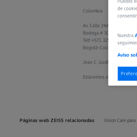
Puedes e
de cookie
Colombia
consenti
Av. Calle 24#95 -12
Bodega # 30. Parque Indus
Nuestra
Telf +571 3298383
seguimie
Bogotá-Colombia
Aviso so
Jean C. Godfrin – Colombi
Prefer
Estaremos encantados de 
Páginas web ZEISS relacionadas
Vision Care para 