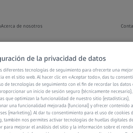
n
Acerca de nosotros
Conta
 la compañía
guración de la privacidad de datos
s diferentes tecnologías de seguimiento para ofrecerte una mejor
ia en el sitio web. Al hacer clic en «Aceptar todo», das tu consen
so de tecnologías de seguimiento con el fin de recordar los datos 
proporcionar un inicio de sesión seguro (técnicamente necesario),
cas que optimizan la funcionalidad de nuestro sitio (estadísticas),
nar una funcionalidad mejorada (funcional) y ofrecer contenido 
eses (marketing). Al dar tu consentimiento para el uso de cookies 
or Carl Zeiss Vision International GmbH.
, también nos permites activar tecnologías de huellas digitales d
 para mejorar el análisis del sitio y la información sobre el rendi
 Andina