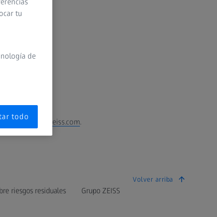
ferencias
ocar tu
cnología de
tar todo
n
webmaster@zeiss.com
.
Volver arriba
bre riesgos residuales
Grupo ZEISS