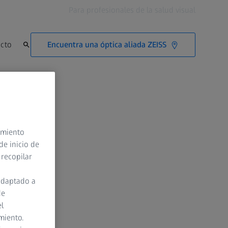
Para profesionales de la salud visual
Encuentra una óptica aliada ZEISS
cto
timiento
de inicio de
 recopilar
adaptado a
de
el
miento.