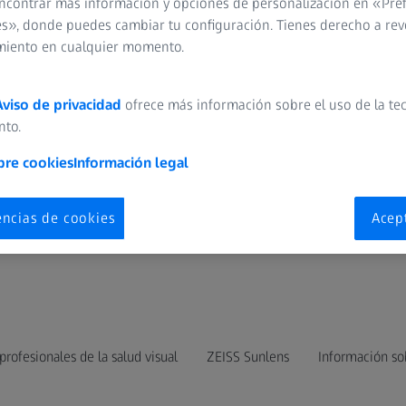
ncontrar más información y opciones de personalización en «Pre
s», donde puedes cambiar tu configuración. Tienes derecho a rev
miento en cualquier momento.
trial Portos
Aviso de privacidad
ofrece más información sobre el uso de la te
nto.
bre cookies
Información legal
a / Ecuador / Panamá / Perú
encias de cookies
Acep
responder a las preguntas sobre nuestra presencia en Internet e
profesionales de la salud visual
ZEISS Sunlens
Información so