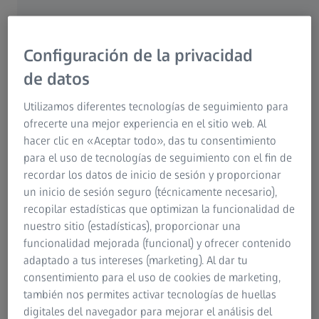
Configuración de la privacidad
de datos
Utilizamos diferentes tecnologías de seguimiento para
ofrecerte una mejor experiencia en el sitio web. Al
hacer clic en «Aceptar todo», das tu consentimiento
para el uso de tecnologías de seguimiento con el fin de
recordar los datos de inicio de sesión y proporcionar
os lentes de su categoría:
un inicio de sesión seguro (técnicamente necesario),
n tecnología NeurOptix.
recopilar estadísticas que optimizan la funcionalidad de
l 95 % de los
Con el catálogo DuraVisio
1
nuestro sitio (estadísticas), proporcionar una
alud visual.​
mejoró aún más su oferta 
funcionalidad mejorada (funcional) y ofrecer contenido
para ofrecer mayor protecc
adaptado a tus intereses (marketing). Al dar tu
óptica superior de sus lente
ón
consentimiento para el uso de cookies de marketing,
también nos permites activar tecnologías de huellas
digitales del navegador para mejorar el análisis del
Más información