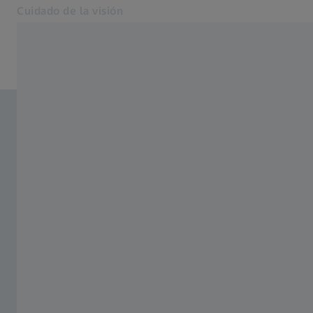
Cuidado de la visión
Se abrirá en otra pestaña
para profesionales de la salud visual
Lentes
Equipo
Otros productos
Soporte
Acerca de nosotros
Contacto
A la web del consumidor
Páginas web ZEISS relacionadas
Para los consumidores
Tecnología médica