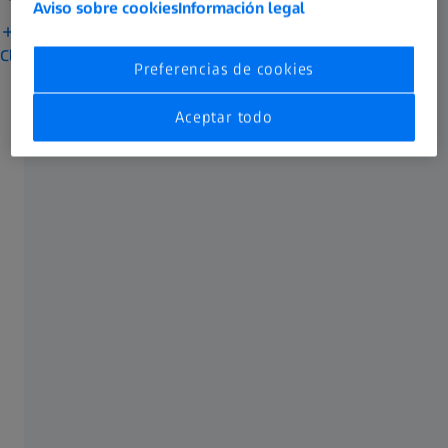
Aviso sobre cookies
Información legal
Más información sobre la ciencia que hay detrás de ZEISS
ClearMind
Preferencias de cookies
Aceptar todo
Únicos en su clase.
ZEISS ClearMind son los primeros lentes ZEISS desarrollados
a partir del descubrimiento científico de que la nitidez visual
puede aliviar el esfuerzo mental, lo que repercute en cómo
ven Y cómo se sienten las personas.