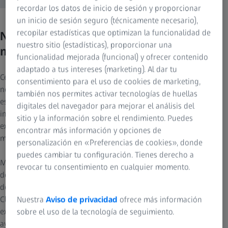
recordar los datos de inicio de sesión y proporcionar
un inicio de sesión seguro (técnicamente necesario),
recopilar estadísticas que optimizan la funcionalidad de
Nitidez para los ojos, claridad para la
nuestro sitio (estadísticas), proporcionar una
mente.
funcionalidad mejorada (funcional) y ofrecer contenido
adaptado a tus intereses (marketing). Al dar tu
Cerca del 80 % de toda la información sensorial que recibimos
consentimiento para el uso de cookies de marketing,
nos llega a través de los ojos. Esto significa que tener buena vista
también nos permites activar tecnologías de huellas
es esencial para vivir en un mundo acelerado y repleto de
digitales del navegador para mejorar el análisis del
información como el nuestro. Para estar a la altura de estas
sitio y la información sobre el rendimiento. Puedes
exigencias aparentemente ilimitadas, nuestros ojos y nuestra
encontrar más información y opciones de
mente deben trabajar en conjunto.
personalización en «Preferencias de cookies», donde
puedes cambiar tu configuración. Tienes derecho a
Motivados por un avance mundial en neurociencia que
revocar tu consentimiento en cualquier momento.
descodifica la percepción visual y la cognición, hemos
desarrollado nuestro primer lente único en su clase: ZEISS
ClearMind con tecnología NeurOptix ofrece una visión
Nuestra
Aviso de privacidad
ofrece más información
extraordinariamente nítida y está científicamente probado que
sobre el uso de la tecnología de seguimiento.
2
ayuda a reducir la carga cognitiva.