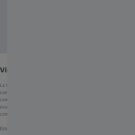
Visión nítida donde más importa.
La tecnología ZEISS NeurOptix de los lentes ClearMind tiene en
cuenta los efectos de la neurociencia al mapear el
comportamiento visual y los patrones normales de movimiento
ocular de las personas durante las tareas cotidianas más
comunes.
Estos hallazgos inspiran el diseño de ZEISS ClearMind, ya que