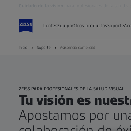
Cuidado de la visión
para profesionales de la salud vi
Se abrirá en otra pestaña
Lentes
Equipo
Otros productos
Soporte
Ace
Inicio
Soporte
Asistencia comercial
ZEISS PARA PROFESIONALES DE LA SALUD VISUAL
Tu visión es nuest
Apostamos por un
colaboración de éx