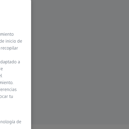
timiento
de inicio de
 recopilar
adaptado a
de
el
miento.
ferencias
ocar tu
cnología de