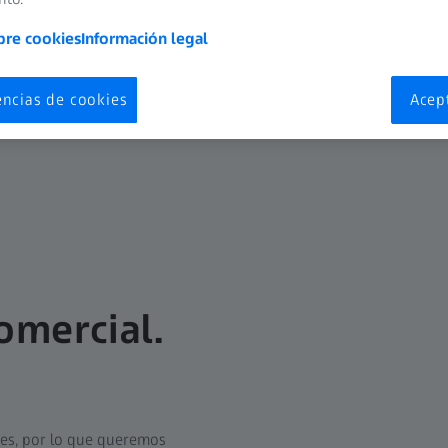
bre cookies
Información legal
encias de cookies
Acep
omercial.
tes, por lo que queremos