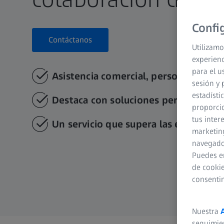
Confi
Contáctanos
Utilizamo
experienc
para el u
Asistencia comercial, personalizada p
sesión y 
estadísti
Destaca con soluciones personalizada
proporcio
tus inter
Un servicio que supera las expectativ
marketing
navegador
Puedes e
de cookie
consenti
Nuestra
seguimie