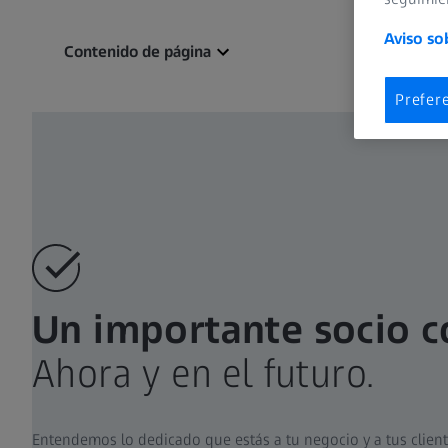
Aviso so
Contenido de página
Prefer
Un importante socio c
Ahora y en el futuro.
Entendemos lo dedicado que estás a tu negocio y a tus clien