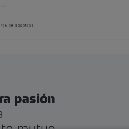
sual
rca de nosotros
ra pasión
a
ito mutuo.