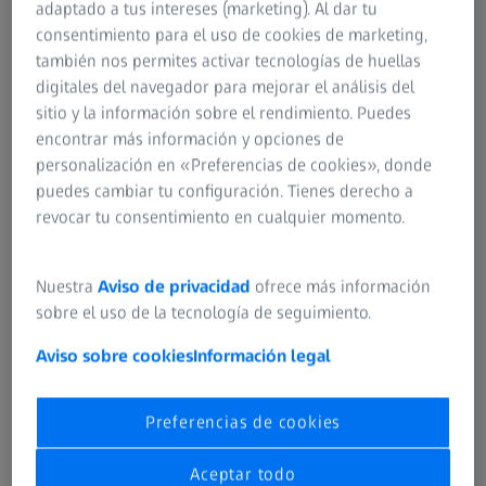
adaptado a tus intereses (marketing). Al dar tu
Encuentra el par perfecto.
consentimiento para el uso de cookies de marketing,
Descubre los lentes, las tecnologías y los
también nos permites activar tecnologías de huellas
recubrimientos de ZEISS para crear una
digitales del navegador para mejorar el análisis del
solución a la medida de tu visión.
sitio y la información sobre el rendimiento. Puedes
encontrar más información y opciones de
personalización en «Preferencias de cookies», donde
Descubre lentes ZEISS
puedes cambiar tu configuración. Tienes derecho a
revocar tu consentimiento en cualquier momento.
Nuestra
Aviso de privacidad
ofrece más información
COMPRENDER TU VISIÓN
Lentes y ojos, de la A a la Z de ZEISS.
sobre el uso de la tecnología de seguimiento.
Opiniones de expertos y artículos a tu
Aviso sobre cookies
Información legal
alcance.
Preferencias de cookies
Aceptar todo