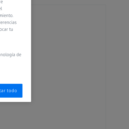
de
el
miento.
 de ZEISS.
ferencias
ocar tu
cnología de
tar todo