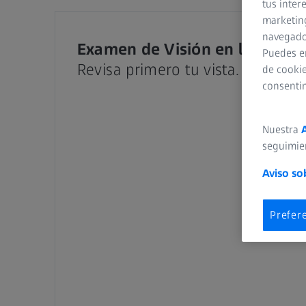
tus inter
marketing
navegador
Examen de Visión en línea de 
Puedes e
Revisa primero tu vista.
de cookie
consenti
Nuestra
seguimie
Aviso so
Prefer