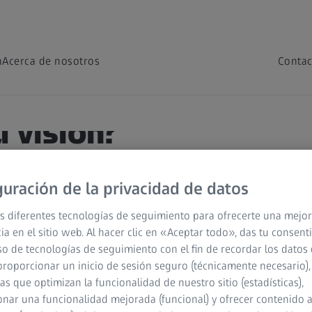
n
Acerca de nosotros
Contac
u visión?
 que ves y aprende
guración de la privacidad de datos
 Rápido. Fácil. En
s diferentes tecnologías de seguimiento para ofrecerte una mejor
ia en el sitio web. Al hacer clic en «Aceptar todo», das tu consen
so de tecnologías de seguimiento con el fin de recordar los datos 
proporcionar un inicio de sesión seguro (técnicamente necesario),
cas que optimizan la funcionalidad de nuestro sitio (estadísticas),
nar una funcionalidad mejorada (funcional) y ofrecer contenido 