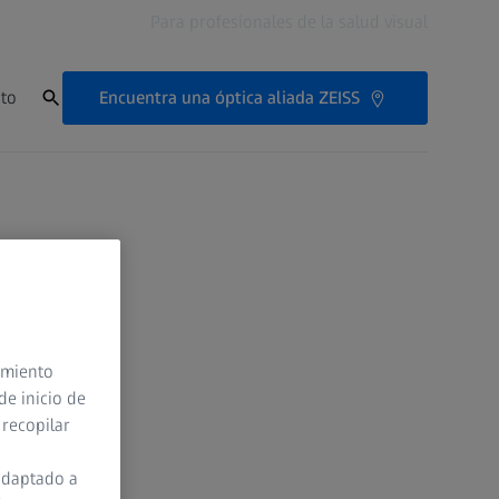
Para profesionales de la salud visual
Encuentra una óptica aliada ZEISS
to
timiento
de inicio de
 recopilar
adaptado a