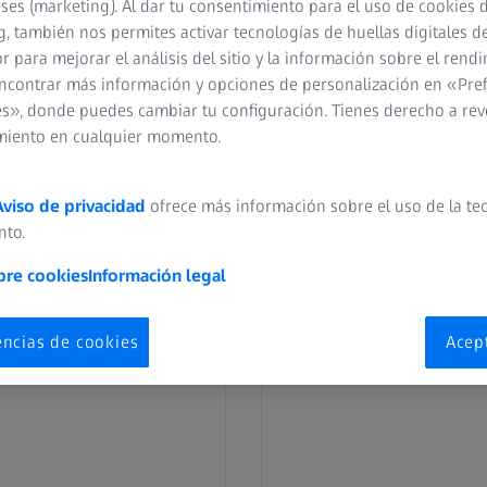
eses (marketing). Al dar tu consentimiento para el uso de cookies 
, también nos permites activar tecnologías de huellas digitales d
 para mejorar el análisis del sitio y la información sobre el rendi
ZEISS
Mi perfil visual
ncontrar más información y opciones de personalización en «Pre
Conoce tus ojos.
s», donde puedes cambiar tu configuración. Tienes derecho a rev
miento en cualquier momento.
Aviso de privacidad
ofrece más información sobre el uso de la te
nto.
bre cookies
Información legal
encias de cookies
Acep