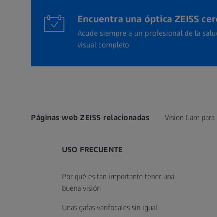
Encuentra una óptica ZEISS cerc
Acude siempre a un profesional de la sal
visual completo
Páginas web ZEISS relacionadas
Vision Care para 
USO FRECUENTE
Por qué es tan importante tener una
buena visión
Unas gafas varifocales sin igual