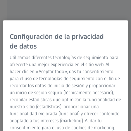
tacto y sabe encauzarla para convertirla en un conjunto
que tenga sentido. Lamentablemente, no nos
acordamos de nuestros sentidos hasta que uno de ellos
deja de funcionar.
Configuración de la privacidad
Los seres humanos tenemos cinco sentidos: la vista, el
de datos
gusto, el olfato, el oído y el tacto que percibimos a través
de ojos, lengua, nariz, oídos y piel, respectivamente. Sin
Utilizamos diferentes tecnologías de seguimiento para
duda, el órgano sensorial más importante de todos ellos
ofrecerte una mejor experiencia en el sitio web. Al
es el ojo. Hasta el 80 % de todas las impresiones que
hacer clic en «Aceptar todo», das tu consentimiento
percibimos nos llegan a través de la vista. De hecho, si
para el uso de tecnologías de seguimiento con el fin de
alguno de los otros sentidos (por ejemplo, el gusto o el
recordar los datos de inicio de sesión y proporcionar
olfato) deja de funcionar, el de la vista es el que mejor nos
un inicio de sesión seguro (técnicamente necesario),
protege frente al peligro.
recopilar estadísticas que optimizan la funcionalidad de
nuestro sitio (estadísticas), proporcionar una
funcionalidad mejorada (funcional) y ofrecer contenido
adaptado a tus intereses (marketing). Al dar tu
Ejemplo: los resfriados
consentimiento para el uso de cookies de marketing,