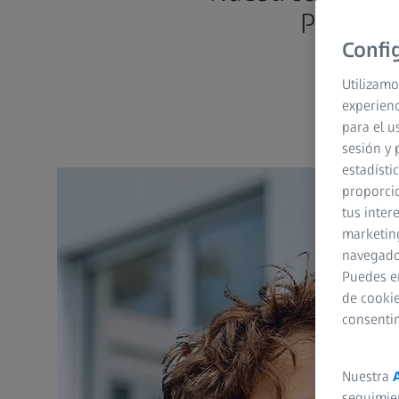
Para los
Confi
Utilizamo
experienc
para el u
sesión y 
estadísti
proporcio
tus inter
marketing
navegador
Puedes e
de cookie
consenti
Nuestra
seguimie