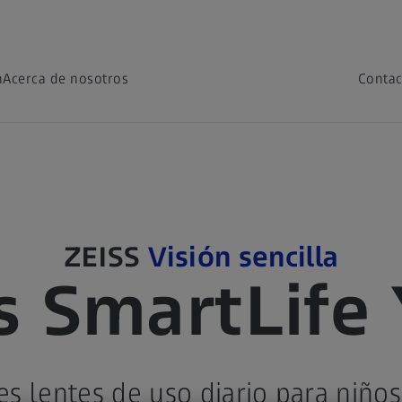
n
Acerca de nosotros
Contac
ZEISS
Visión sencilla
s SmartLife
s lentes de uso diario para niños