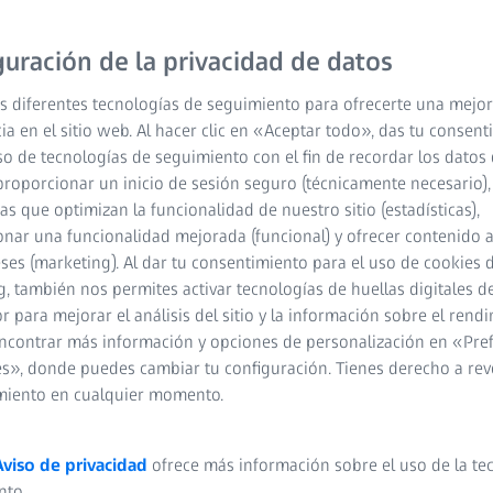
 ojos en desarrollo. Para la vida
guración de la privacidad de datos
s diferentes tecnologías de seguimiento para ofrecerte una mejor
Reproducir video
ia en el sitio web. Al hacer clic en «Aceptar todo», das tu consen
so de tecnologías de seguimiento con el fin de recordar los datos 
proporcionar un inicio de sesión seguro (técnicamente necesario),
cas que optimizan la funcionalidad de nuestro sitio (estadísticas),
nar una funcionalidad mejorada (funcional) y ofrecer contenido 
eses (marketing). Al dar tu consentimiento para el uso de cookies 
, también nos permites activar tecnologías de huellas digitales d
 para mejorar el análisis del sitio y la información sobre el rendi
ncontrar más información y opciones de personalización en «Pre
s», donde puedes cambiar tu configuración. Tienes derecho a rev
miento en cualquier momento.
Aviso de privacidad
ofrece más información sobre el uso de la te
nto.