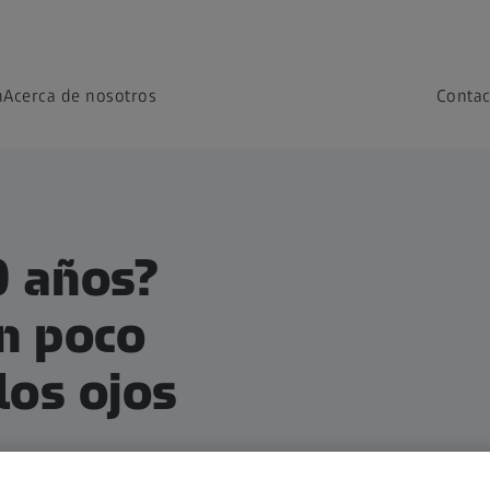
n
Acerca de nosotros
Contac
0 años?
n poco
los ojos