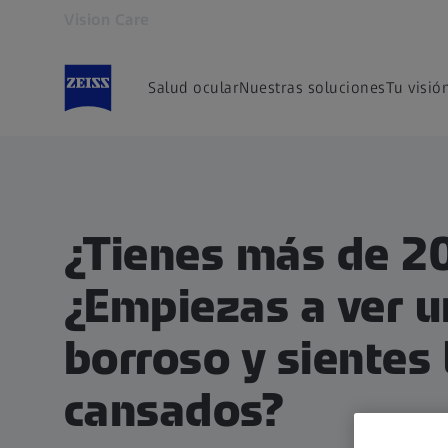
Vision Care
Se abrirá en otra pestaña
Salud ocular
Nuestras soluciones
Tu visió
¿Tienes más de 2
¿Empiezas a ver u
borroso y sientes 
cansados?