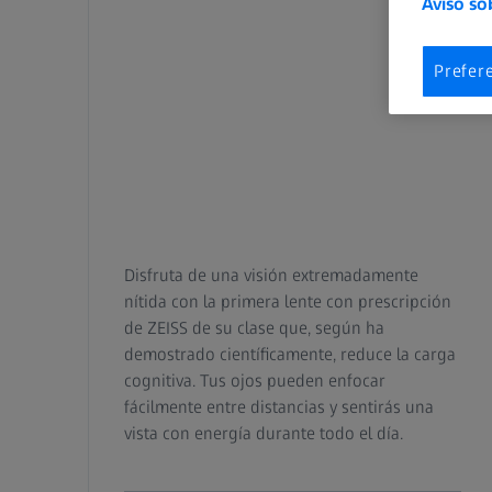
Aviso so
Prefer
Disfruta de una visión extremadamente
nítida con la primera lente con prescripción
de ZEISS de su clase que, según ha
demostrado científicamente, reduce la carga
cognitiva. Tus ojos pueden enfocar
fácilmente entre distancias y sentirás una
vista con energía durante todo el día.