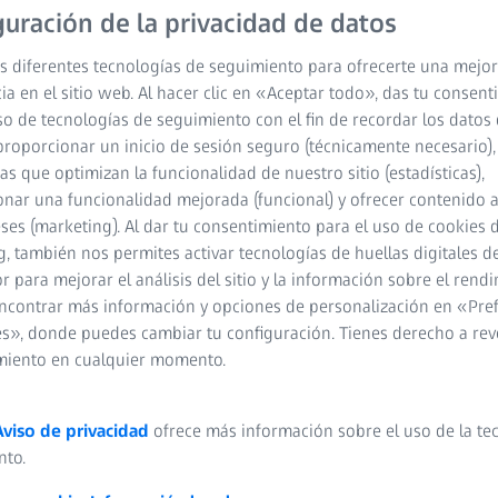
guración de la privacidad de datos
s diferentes tecnologías de seguimiento para ofrecerte una mejor
ia en el sitio web. Al hacer clic en «Aceptar todo», das tu consen
so de tecnologías de seguimiento con el fin de recordar los datos 
proporcionar un inicio de sesión seguro (técnicamente necesario),
cas que optimizan la funcionalidad de nuestro sitio (estadísticas),
nar una funcionalidad mejorada (funcional) y ofrecer contenido 
eses (marketing). Al dar tu consentimiento para el uso de cookies 
Nuestras elecciones para ti.
, también nos permites activar tecnologías de huellas digitales d
 para mejorar el análisis del sitio y la información sobre el rendi
ncontrar más información y opciones de personalización en «Pre
s», donde puedes cambiar tu configuración. Tienes derecho a rev
miento en cualquier momento.
ZEISS SmartLife
Lentes Digital
Aviso de privacidad
ofrece más información sobre el uso de la te
nto.