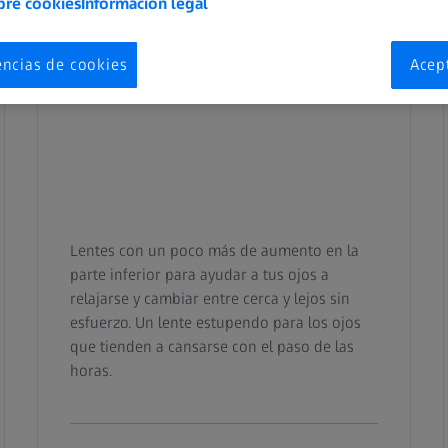
bre cookies
Información legal
encias de cookies
Acep
Lentes con un poco más de aumento en la
parte inferior para ayudar a tus ojos a
relajarse y cambiar entre cerca y lejos sin
esfuerzo. Un lente estupendo para los ojos
que tienden a cansarse con el paso de las
horas.