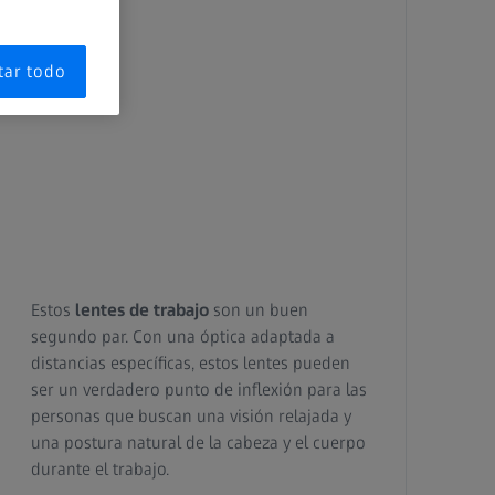
tar todo
Estos
lentes de trabajo
son un buen
segundo par. Con una óptica adaptada a
distancias específicas, estos lentes pueden
ser un verdadero punto de inflexión para las
personas que buscan una visión relajada y
una postura natural de la cabeza y el cuerpo
durante el trabajo.