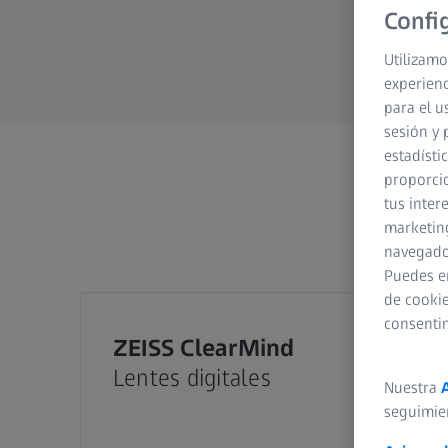
Confi
Utilizamo
experienc
para el u
sesión y 
estadísti
proporcio
tus inter
marketing
navegador
Puedes e
de cookie
consenti
ZEISS ClearMind
Lentes digitales
Nuestra
seguimie