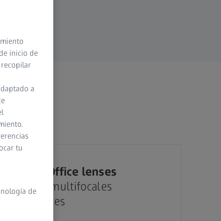
timiento
de inicio de
 recopilar
adaptado a
de
el
miento.
ferencias
ocar tu
ZEISS Office lenses
Lentes multifocales
cnología de
especiales