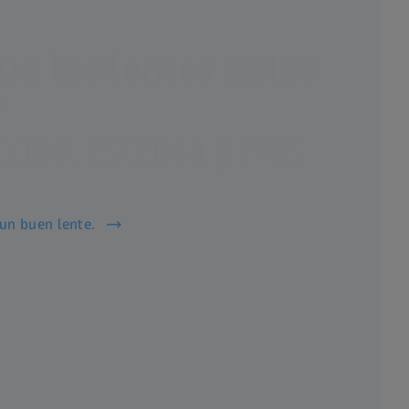
ue los lentes ZEISS
?
cción, estética y más.
un buen lente.