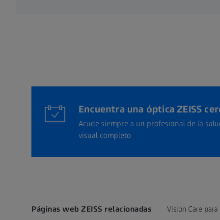
Encuentra una óptica ZEISS cerc
Acude siempre a un profesional de la sal
visual completo
Páginas web ZEISS relacionadas
Vision Care para 