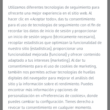
Utilizamos diferentes tecnologías de seguimiento para
Carl Zeiss es uno de los líderes mundiales en innovación y
ofrecerte una mejor experiencia en el sitio web. Al
tecnología. Las fábricas de circuitos integrados de la
hacer clic en «Aceptar todo», das tu consentimiento
industria de semiconductores dependen en gran parte de
para el uso de tecnologías de seguimiento con el fin de
los lentes de alta prestación de ZEISS, ya que sus
recordar los datos de inicio de sesión y proporcionar
instrumentos ópticos litográficos son el cerebro de sus
un inicio de sesión seguro (técnicamente necesario),
máquinas de producción. Las industrias automovilística y
recopilar estadísticas que optimizan la funcionalidad de
aeronáutica miden la precisión de sus productos y
nuestro sitio (estadísticas), proporcionar una
componentes mediante dispositivos proporcionados por
funcionalidad mejorada (funcional) y ofrecer contenido
el inventor de la tecnología para la medición de la
adaptado a tus intereses (marketing). Al dar tu
coordinación de CN: Carl Zeiss.
consentimiento para el uso de cookies de marketing,
también nos permites activar tecnologías de huellas
Carl Zeiss Meditec AG es el proveedor líder mundial de
digitales del navegador para mejorar el análisis del
tecnología médica para el diagnóstico y el tratamiento de
sitio y la información sobre el rendimiento. Puedes
los problemas de visión, así como el líder de mercado en
encontrar más información y opciones de
soluciones innovadoras de visualización para aplicaciones
personalización en «Preferencias de cookies», donde
neurológicas y quirúrgicas de otorrinolaringología.
puedes cambiar tu configuración. Tienes derecho a
revocar tu consentimiento en cualquier momento.
Google Earth utiliza lentes de ZEISS en sus telescopios