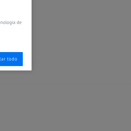
LinkedIn
YouTube
cnología de
tar todo
xtended Reality
s de cookies
edical Technology
hotography