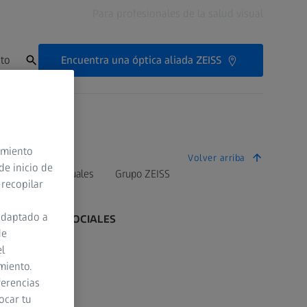
Para profesionales de la salud visual
Encuentra una óptica aliada ZEISS
to
timiento
Volver arriba
de inicio de
bre riesgos residuales
Grupo ZEISS
 recopilar
adaptado a
REDES SOCIALES
de
el
Facebook
miento.
ferencias
Instagram
ocar tu