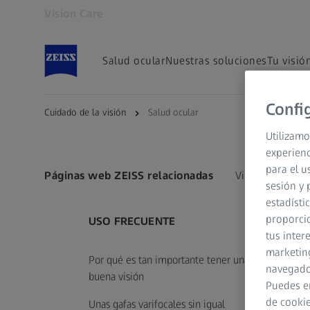
Vision Care
Se abrirá en otra pestaña
Salud ocular
Nuestras soluciones
Tu visió
Confi
Cuidado de la visión
Salud ocular
Utilizamo
experienc
para el u
Páginas web ZEISS relacionadas
Vision Care para 
sesión y 
estadísti
proporcio
USO FRECUENTE
tus inter
marketing
Por qué es tan importante tener una
navegador
buena visión
Puedes e
de cookie
Unas gafas varifocales sin igual