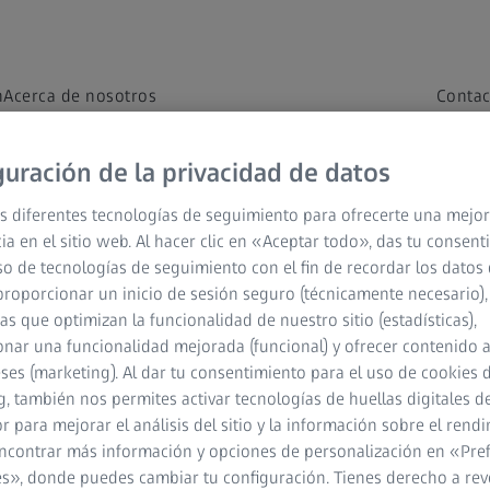
n
Acerca de nosotros
Contac
guración de la privacidad de datos
s diferentes tecnologías de seguimiento para ofrecerte una mejor
ia en el sitio web. Al hacer clic en «Aceptar todo», das tu consen
so de tecnologías de seguimiento con el fin de recordar los datos 
profesionales de la salud visual
ZEISS Sunlens
Información so
proporcionar un inicio de sesión seguro (técnicamente necesario),
cas que optimizan la funcionalidad de nuestro sitio (estadísticas),
nar una funcionalidad mejorada (funcional) y ofrecer contenido 
ACERCA DE ZEISS
eses (marketing). Al dar tu consentimiento para el uso de cookies 
, también nos permites activar tecnologías de huellas digitales d
ZEISS de un vistazo
 para mejorar el análisis del sitio y la información sobre el rendi
ncontrar más información y opciones de personalización en «Pre
Empleo
s», donde puedes cambiar tu configuración. Tienes derecho a rev