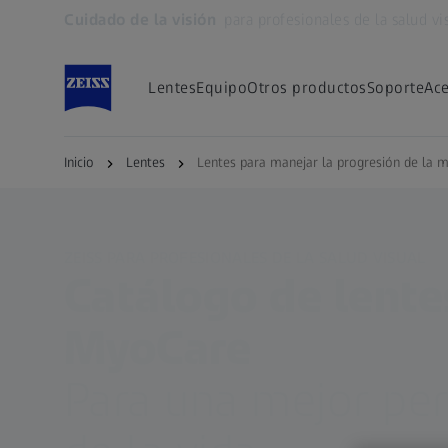
Cuidado de la visión
para profesionales de la salud vi
Se abrirá en otra pestaña
Lentes
Equipo
Otros productos
Soporte
Ace
Inicio
Lentes
Lentes para manejar la progresión de la mi
ZEISS PARA PROFESIONALES DE LA SALUD VISUAL
Catálogo de lente
MyoCare
Para una mejor per