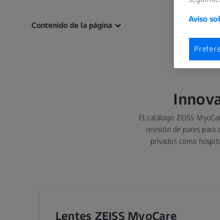
Aviso so
Contenido de la página
Prefer
Innova
El catálogo ZEISS MyoCar
revisión de pares para 
privados como hospita
Lentes ZEISS MyoCare