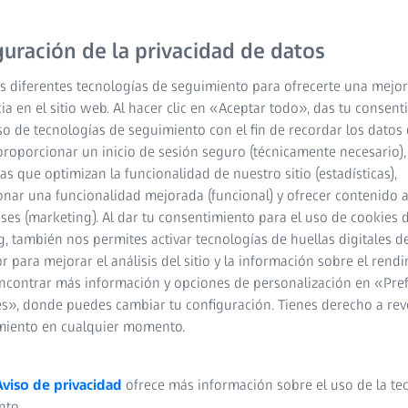
guración de la privacidad de datos
go ZEISS MyoCare
s diferentes tecnologías de seguimiento para ofrecerte una mejor
antil
, por lo que son su
ia en el sitio web. Al hacer clic en «Aceptar todo», das tu consen
. Los innovadores lentes
so de tecnologías de seguimiento con el fin de recordar los datos 
década de experiencia, y
proporcionar un inicio de sesión seguro (técnicamente necesario),
esiva ofreciendo visión
cas que optimizan la funcionalidad de nuestro sitio (estadísticas),
te todo el día.
nar una funcionalidad mejorada (funcional) y ofrecer contenido 
eses (marketing). Al dar tu consentimiento para el uso de cookies 
, también nos permites activar tecnologías de huellas digitales d
 para mejorar el análisis del sitio y la información sobre el rendi
ncontrar más información y opciones de personalización en «Pre
s», donde puedes cambiar tu configuración. Tienes derecho a rev
miento en cualquier momento.
Aviso de privacidad
ofrece más información sobre el uso de la te
nto.