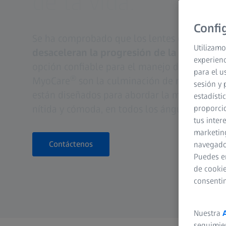
de la vida.
Confi
Se ha comprobado que los lentes del catálo
Utilizamo
desaceleran la progresión de la miopía inf
experienc
opción confiable para el manejo de la miopía
para el u
®
MyoCare
son la culminación de más de una 
sesión y 
están diseñados para abordar la miopía progr
estadísti
nítida y cómoda, en todos los ángulos y duran
proporcio
tus inter
marketing
Contáctenos
navegador
Puedes e
de cookie
consenti
Nuestra
seguimie