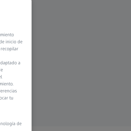
timiento
de inicio de
 recopilar
adaptado a
de
el
miento.
ferencias
ocar tu
cnología de