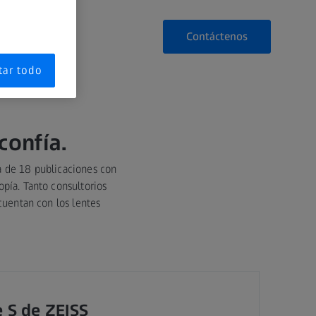
Contáctenos
tar todo
confía.
a de 18 publicaciones con
opía. Tanto consultorios
cuentan con los lentes
 S de ZEISS