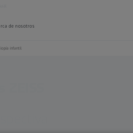
sual
rca de nosotros
opía infantil
s ZEISS
spectiva