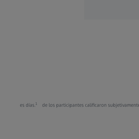
1
e S en tres días.
de los participantes calificaron subjetivamen