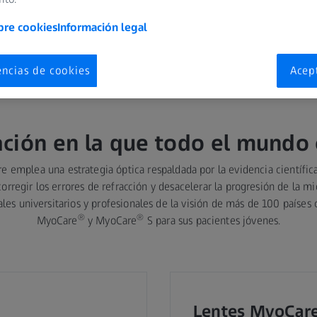
bre cookies
Información legal
encias de cookies
Acep
ción en la que todo el mundo 
e emplea una estrategia óptica respaldada por la evidencia científic
corregir los errores de refracción y desacelerar la progresión de la mi
les universitarios y profesionales de la visión de más de 100 países 
®
®
MyoCare
y MyoCare
S para sus pacientes jóvenes.
Lentes MyoCare