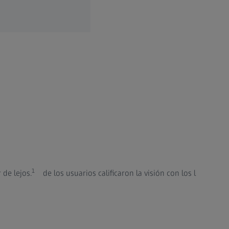
9
1
 de lejos.
de los usuarios calificaron la visión con los lentes