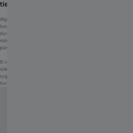
tiempo.
Algunos virus sobreviven en las superficies desde varias horas
hasta varios días. Otros pueden incluso seguir siendo infecciosos
durante más de 2 meses. Los patógenos virales suelen sobrevivir
más tiempo en materiales no porosos (como las superficies
4
plásticas) que en los no porosos, como los textiles.
El virus que causa el COVID-19 (SARS-CoV-2) también puede
sobrevivir en las superficies algún tiempo. Un estudio reciente
sugiere que el virus puede seguir siendo infeccioso hasta 72
2
horas en superficies de acero inoxidable y plástico.