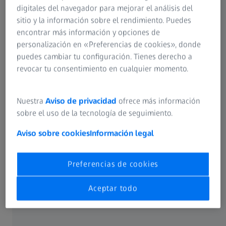
ZEISS también ofrece una protección UV
digitales del navegador para mejorar el análisis del
completa de hasta 400 nm, incluso en lentes
sitio y la información sobre el rendimiento. Puedes
transparentes.
encontrar más información y opciones de
personalización en «Preferencias de cookies», donde
puedes cambiar tu configuración. Tienes derecho a
revocar tu consentimiento en cualquier momento.
Nuestra
Aviso de privacidad
ofrece más información
sobre el uso de la tecnología de seguimiento.
Aviso sobre cookies
Información legal
Preferencias de cookies
Algunos virus pueden sobrevivir en las
superficies durante varios días.
Aceptar todo
horas
47