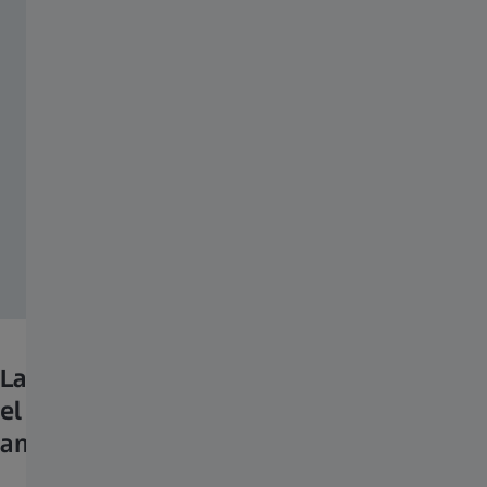
La sensibilización ante los virus prepara
el camino para los tratamientos
antimicrobianos.