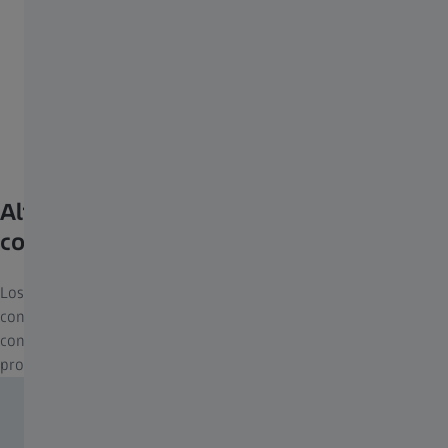
Alto contacto significa alta
contaminación.
Los virus y las bacterias se encuentran en objetos que se tocan
con frecuencia, incluidos los lentes. Los lentes pueden
contaminarse con facilidad mediante el contacto directo y la
propagación de gotas.