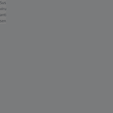
Sus clientes son muy conscientes del riesgo que suponen los
virus y de la higiene de sus lentes. Está claro que los tratamientos
antivíricos y antibacterianos son prioritarios y que la
sensibilización va en aumento.