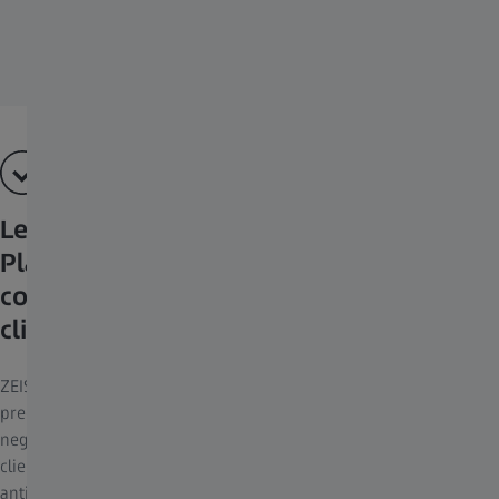
Lentes ZEISS con DuraVision AntiVirus
Platinum UV: un nivel adicional de
confianza de una marca en la que sus
clientes pueden confiar.
ZEISS ha dado con una solución para responder a esta creciente
preocupación. Esta solución también lo ayudará a reactivar su
negocio con un producto que es relevante para todos los
clientes. Ofrezca el primer tratamiento antirreflejo, antivírico y
antibacteriano de ZEISS para satisfacer las necesidades actuales