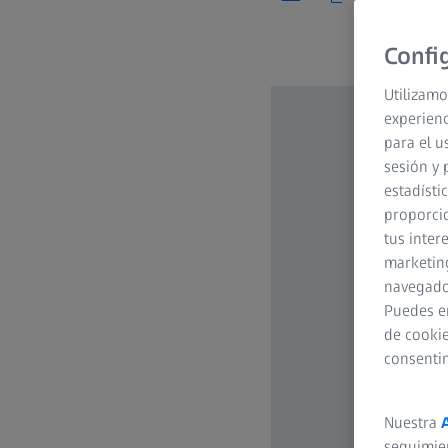
Confi
Utilizamo
experienc
para el u
sesión y 
estadísti
proporcio
tus inter
marketing
navegador
Puedes e
de cookie
consenti
Nuestra
seguimie