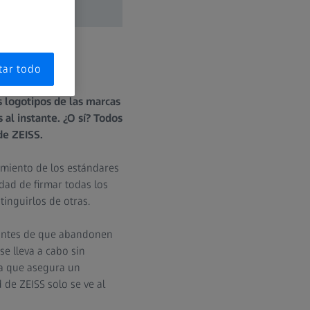
tar todo
s logotipos de las marcas
 al instante. ¿O sí? Todos
de ZEISS.
imiento de los estándares
dad de firmar todas los
inguirlos de otras.
 antes de que abandonen
se lleva a cabo sin
da que asegura un
 de ZEISS solo se ve al