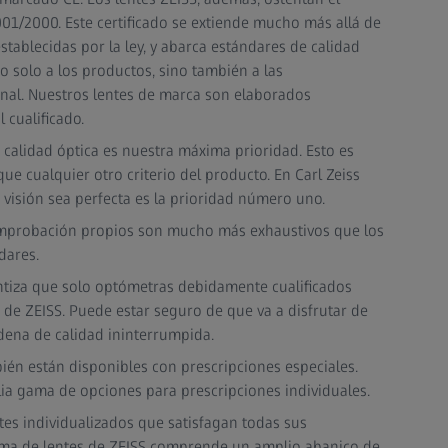
001/2000. Este certificado se extiende mucho más allá de
stablecidas por la ley, y abarca estándares de calidad
 solo a los productos, sino también a las
onal. Nuestros lentes de marca son elaborados
 cualificado.
a calidad óptica es nuestra máxima prioridad. Esto es
 cualquier otro criterio del producto. En Carl Zeiss
 visión sea perfecta es la prioridad número uno.
omprobación propios son mucho más exhaustivos que los
dares.
antiza que solo optómetras debidamente cualificados
 de ZEISS. Puede estar seguro de que va a disfrutar de
dena de calidad ininterrumpida.
ién están disponibles con prescripciones especiales.
lia gama de opciones para prescripciones individuales.
tes individualizados que satisfagan todas sus
ama de lentes de ZEISS comprende un amplio abanico de