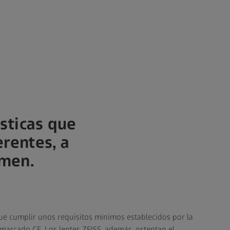
ísticas que
erentes, a
umen.
ue cumplir unos requisitos mínimos establecidos por la
 marcado CE. Los lentes ZEISS, además, ostentan el