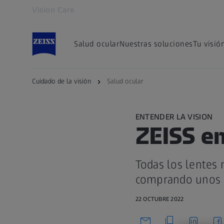
Vision Care
Se abrirá en otra pestaña
Salud ocular
Nuestras soluciones
Tu visió
Cuidado de la visión
Salud ocular
ENTENDER LA VISION
ZEISS en
Todas los lentes
comprando unos l
22 OCTUBRE 2022