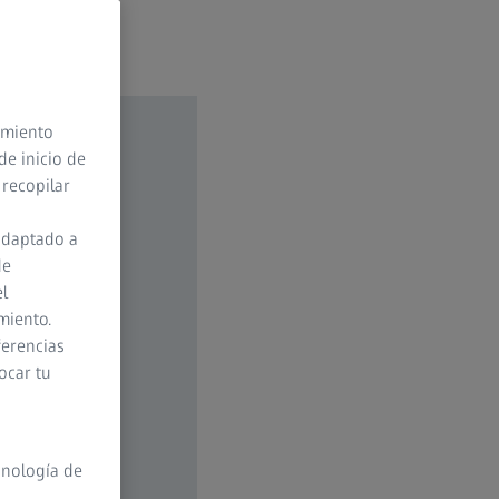
timiento
de inicio de
 recopilar
adaptado a
de
el
miento.
ferencias
ocar tu
cnología de