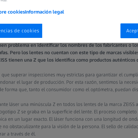
bre cookies
Información legal
encias de cookies
Acep
en problema en identificar los nombres de los fabricantes o lo
fas. Pero los lentes no cuentan con este tipo de marcas visibles
EISS tienen una Z que los identifica como productos auténticos 
n que superar inspecciones muy estrictas para garantizar el cumpl
andonar el lugar de producción. Por esta razón, sentimos la necesi
 de forma que, tanto el consumidor como el optómetra, puedan dist
ante láser una minúscula Z en todos los lentes de la marca ZEISS
logotipo Z se graba en la superficie del lente. El proceso completo 
ubica en un lugar exacto. El láser funciona con una longitud de on
o obstaculizante para la visión de la persona. El sello de calidad
rar a través de él.