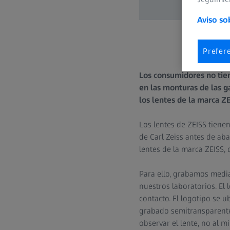
Aviso so
Prefer
Los consumidores no tien
en las monturas de las ga
los lentes de la marca Z
Los lentes de ZEISS tiene
de Carl Zeiss antes de ab
lentes de la marca ZEISS,
Para ello, grabamos medi
nuestros laboratorios. El 
contacto. El logotipo se 
grabado semitransparente n
observar el lente, no al mi