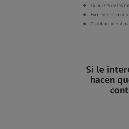
La pureza de los mat
Excelente selección
Distribución óptima
Si le inte
hacen que
cont