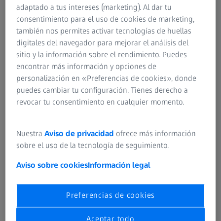
polarización integrado y lentes con el recubrimiento
adaptado a tus intereses (marketing). Al dar tu
adecuado que sean lo más resistentes posible. Asimismo,
consentimiento para el uso de cookies de marketing,
la montura debe ser sólida y resistente y preferiblemente
también nos permites activar tecnologías de huellas
de un material fuerte, ligero e irrompible. Las gafas de sol
digitales del navegador para mejorar el análisis del
®
con lentes Skylet
de ZEISS son una gran opción para
sitio y la información sobre el rendimiento. Puedes
prácticamente cualquier tipo de deporte acuático: están
encontrar más información y opciones de
disponibles en una amplia gama de tonos y diseños
personalización en «Preferencias de cookies», donde
funcionales, especialmente creados para actividades como
puedes cambiar tu configuración. Tienes derecho a
la natación, el surf y la vela, y ofrecen la base perfecta para
revocar tu consentimiento en cualquier momento.
unas gafas de deporte acuático.
Nuestra
Aviso de privacidad
ofrece más información
sobre el uso de la tecnología de seguimiento.
¿Cuáles son las gafas acuáticas idóneas
Aviso sobre cookies
Información legal
para la vela y el surf?
La luz del sol crea reflejos deslumbrantes en la superficie
Preferencias de cookies
del agua que pueden llevar a problemas de visión
importantes para surfistas y navegantes. Precisamente por
Aceptar todo