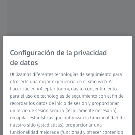
perfecta a los amantes de los deportes acuáticos y de
las actividades en el agua. ¿Cuáles deben ser las
características de unas gafas para deportes acuáticos? Y
¿cuál es el modelo más idóneo para surfistas,
navegantes, nadadores y otros aficionados a los
deportes acuáticos?
Configuración de la privacidad
de datos
Requisitos básicos de unas gafas para
Utilizamos diferentes tecnologías de seguimiento para
deportes acuáticos
ofrecerte una mejor experiencia en el sitio web. Al
En vela, surf, buceo o natación, las gafas para el deporte
hacer clic en «Aceptar todo», das tu consentimiento
acuático elegido deben proporcionar un 100 % de
para el uso de tecnologías de seguimiento con el fin de
protección contra los nocivos rayos UV-A y UV-B. En gafas
recordar los datos de inicio de sesión y proporcionar
de sol sin cristales formulados, busque la marca CE y la
un inicio de sesión seguro (técnicamente necesario),
identificación EN 1836:1997 para asegurarse de que
recopilar estadísticas que optimizan la funcionalidad de
incluyen la protección correcta. Para obtener una visión
nuestro sitio (estadísticas), proporcionar una
anti-reflejos, los expertos recomiendan un filtro de
funcionalidad mejorada (funcional) y ofrecer contenido