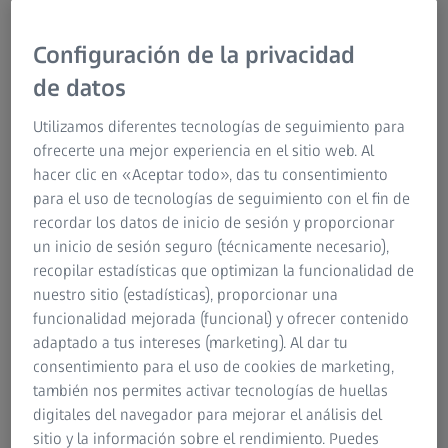
Lo ideal sería que el jefe de producto y el diseñador
colaborasen en todo el proceso desde la idea al
lanzamiento de la nueva colección.
Configuración de la privacidad
de datos
Utilizamos diferentes tecnologías de seguimiento para
ofrecerte una mejor experiencia en el sitio web. Al
hacer clic en «Aceptar todo», das tu consentimiento
para el uso de tecnologías de seguimiento con el fin de
recordar los datos de inicio de sesión y proporcionar
un inicio de sesión seguro (técnicamente necesario),
recopilar estadísticas que optimizan la funcionalidad de
nuestro sitio (estadísticas), proporcionar una
funcionalidad mejorada (funcional) y ofrecer contenido
adaptado a tus intereses (marketing). Al dar tu
consentimiento para el uso de cookies de marketing,
también nos permites activar tecnologías de huellas
digitales del navegador para mejorar el análisis del
sitio y la información sobre el rendimiento. Puedes