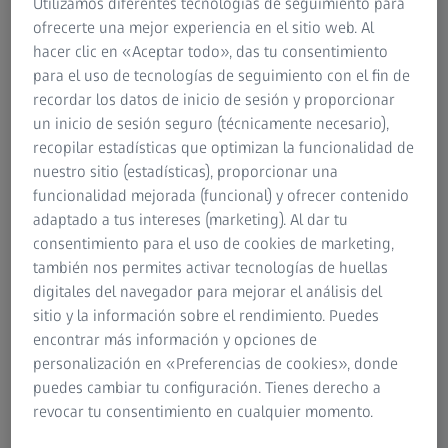
Utilizamos diferentes tecnologías de seguimiento para
que además pasen desapercibidas; y por otro lado, los
ofrecerte una mejor experiencia en el sitio web. Al
usuarios de lentes que se inclinan más hacia lo moderno y
hacer clic en «Aceptar todo», das tu consentimiento
que consideran las gafas como un accesorio. Pero
para el uso de tecnologías de seguimiento con el fin de
¿solamente hay dos «categorías»? Hemos investigado
recordar los datos de inicio de sesión y proporcionar
esta cuestión y hemos encontrado algunos resultados
un inicio de sesión seguro (técnicamente necesario),
muy interesantes. Básicamente, podemos distinguir tres
recopilar estadísticas que optimizan la funcionalidad de
grupos de usuarios de lentes.
nuestro sitio (estadísticas), proporcionar una
funcionalidad mejorada (funcional) y ofrecer contenido
adaptado a tus intereses (marketing). Al dar tu
consentimiento para el uso de cookies de marketing,
Usuarios con un estilo moderno
también nos permites activar tecnologías de huellas
digitales del navegador para mejorar el análisis del
La estrella
sitio y la información sobre el rendimiento. Puedes
La moda es genial porque nos permite expresar nuestro
encontrar más información y opciones de
estilo. La gente que pertenece a esta categoría suele tener
personalización en «Preferencias de cookies», donde
más de un par de gafas. Para ellos, no existe nada
puedes cambiar tu configuración. Tienes derecho a
demasiado extravagante ni moderno. Siempre llevan el
revocar tu consentimiento en cualquier momento.
último modelo de gafas, a ser posible con lentes
graduadas tintadas: todas las combinaciones son posibles,