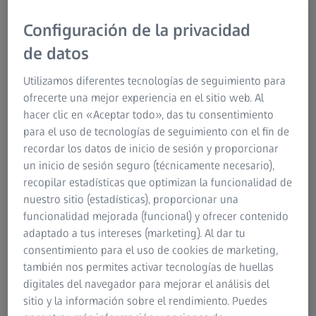
gafas con cristales sin graduación para marcar su estilo.
Configuración de la privacidad
Incluso en Hollywood, las gafas se han convertido en un
accesorio prácticamente obligatorio. Las alfombras rojas
de datos
se llenan de estrellas luciendo las últimas tendencias.
¿Pero cómo debe llevarse este accesorio? Muy fácil: todo
Utilizamos diferentes tecnologías de seguimiento para
vale. La forma de
las gafas, por supuesto, debe armonizar
ofrecerte una mejor experiencia en el sitio web. Al
con la cara de la persona
. Es decir, la forma de las gafas
hacer clic en «Aceptar todo», das tu consentimiento
debe contrastar con la forma de la cara, no imitarla. Por
para el uso de tecnologías de seguimiento con el fin de
ejemplo, a una cara redonda le quedan bien unas gafas
recordar los datos de inicio de sesión y proporcionar
angulares. Su óptico optometrista de confianza podrá
un inicio de sesión seguro (técnicamente necesario),
aconsejarle acerca de las diferentes opciones.
recopilar estadísticas que optimizan la funcionalidad de
nuestro sitio (estadísticas), proporcionar una
Aunque las gafas se hayan convertido en un nuevo
funcionalidad mejorada (funcional) y ofrecer contenido
accesorio con el que expresar libremente el gusto de cada
adaptado a tus intereses (marketing). Al dar tu
uno, existen varias normas básicas para evitar que el look
consentimiento para el uso de cookies de marketing,
acabe siendo demasiado excéntrico:
también nos permites activar tecnologías de huellas
digitales del navegador para mejorar el análisis del
sitio y la información sobre el rendimiento. Puedes