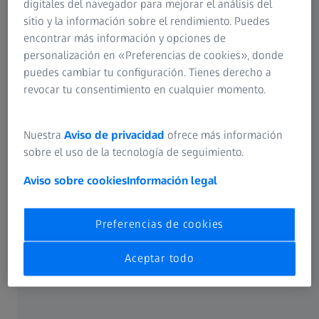
digitales del navegador para mejorar el análisis del
sitio y la información sobre el rendimiento. Puedes
En 2009, LINDBERG empezó a producir gafas de sol. Desde
encontrar más información y opciones de
el principio, LINDBERG decidió combinar su colección de
personalización en «Preferencias de cookies», donde
gafas de sol con las lentes solares de ZEISS.
puedes cambiar tu configuración. Tienes derecho a
revocar tu consentimiento en cualquier momento.
MEJOR VISIÓN: LINDBERG y ZEISS llevan
Nuestra
Aviso de privacidad
ofrece más información
trabajando juntos varios años. ¿Por qué
sobre el uso de la tecnología de seguimiento.
instaló lentes solares ZEISS en sus
Aviso sobre cookies
Información legal
primeras monturas para gafas de sol, allá
por el año 2009?
Preferencias de cookies
LINDBERG:
Optamos por las lentes ZEISS porque
buscábamos un socio que fabricase unas lentes con un
Aceptar todo
rendimiento visual excepcional, máxima protección frente
a la radiación UV y unos colores atractivos. Eran el
complemento perfecto para nuestros productos.