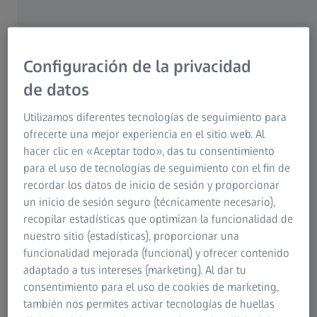
Configuración de la privacidad
de datos
Utilizamos diferentes tecnologías de seguimiento para
ofrecerte una mejor experiencia en el sitio web. Al
La exitosa historia de LINDBERG comienza en la Dinamarca
hacer clic en «Aceptar todo», das tu consentimiento
de los ochenta, cuando Poul-Jorn Lindberg se asocia con
para el uso de tecnologías de seguimiento con el fin de
el arquitecto Hans Dissing para diseñar la montura AIR
recordar los datos de inicio de sesión y proporcionar
Titanium, las primeras gafas sin bisagras ni tornillos.
un inicio de sesión seguro (técnicamente necesario),
Desde entonces, las gafas LINDBERG, fabricadas al aire con
recopilar estadísticas que optimizan la funcionalidad de
titanio ligero, son sinónimo de innovación técnica, estilo y
nuestro sitio (estadísticas), proporcionar una
artesanía impecable. Las monturas LINDBERG son únicas,
funcionalidad mejorada (funcional) y ofrecer contenido
con un riguroso enfoque en lo esencial, eliminan tornillos,
adaptado a tus intereses (marketing). Al dar tu
soldaduras y remaches innecesarios. El resultado es una
consentimiento para el uso de cookies de marketing,
gafas extraordinariamente fuertes y flexibles y sin
también nos permites activar tecnologías de huellas
embargo entre las más ligeras y cómodas del mundo.