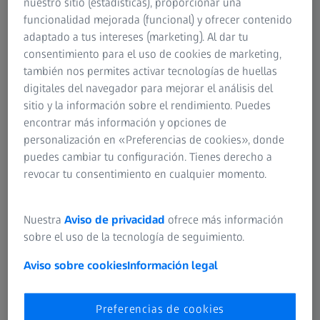
nuestro sitio (estadísticas), proporcionar una
funcionalidad mejorada (funcional) y ofrecer contenido
adaptado a tus intereses (marketing). Al dar tu
Existen varios aspectos fundamentales que
consentimiento para el uso de cookies de marketing,
los pacientes deben tener en cuenta antes
también nos permites activar tecnologías de huellas
de someterse a cirugía láser ocular:
digitales del navegador para mejorar el análisis del
sitio y la información sobre el rendimiento. Puedes
Es necesario tener más de 21 años, ya que a esta
encontrar más información y opciones de
edad el crecimiento del ojo aún no ha finalizado;
personalización en «Preferencias de cookies», donde
No se recomienda en caso de ametropía que haya
puedes cambiar tu configuración. Tienes derecho a
aumentado recientemente en más de un 20 %;
revocar tu consentimiento en cualquier momento.
No puede usarse en caso de afecciones lagrimales
de la superficie corneal, ya que la lubricación es
Nuestra
Aviso de privacidad
ofrece más información
insuficiente;
sobre el uso de la tecnología de seguimiento.
No debe llevarse a cabo en pacientes con
enfermedades oculares como inflamaciones virales
Aviso sobre cookies
Información legal
de la córnea;
Tampoco en pacientes de cataratas, ya que esta
Preferencias de cookies