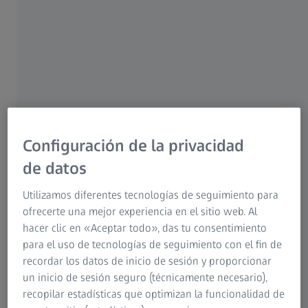
un dispositivo de ayuda para la visión para percibir el
entorno, esta oferta es realmente tentadora. Sin
embargo, existe un dato importante que toda persona
debe tener en cuenta antes de dar el paso: esta
operación se realiza siempre manipulando tejido sano.
El riesgo es un factor ineludible. El paciente podría
sufrir daños permanentes.
Parece fácil. El procedimiento láser solo dura 30
Configuración de la privacidad
segundos, y teóricamente no provoca dolor alguno. El ojo
de datos
debería recuperar la nitidez en el mismo día de la
intervención. Desde hace 20 años, los médicos han
Utilizamos diferentes tecnologías de seguimiento para
trasladado el poder de refracción óptica de la ayuda visual
ofrecerte una mejor experiencia en el sitio web. Al
a la córnea, utilizando las poderosas pulsaciones de los
hacer clic en «Aceptar todo», das tu consentimiento
rayos láser. Si todo va bien, el paciente no volverá a
para el uso de tecnologías de seguimiento con el fin de
necesitar gafas. Pero eso solo ocurre en un mundo ideal.
recordar los datos de inicio de sesión y proporcionar
La realidad es que la cirugía láser no está exenta de
un inicio de sesión seguro (técnicamente necesario),
riesgos.
recopilar estadísticas que optimizan la funcionalidad de