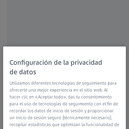
ocasiones desde el siglo XIII
Las gafas son la solución más habitual y eficaz a la hora
de corregir un problema de visión. Modernas y
personalizadas, se pueden utilizar para prácticamente
todas las ocasiones y necesidades de visión.
Ventajas:
Configuración de la privacidad
Son fáciles de llevar, las monturas y lentes correctivos
de datos
modernos hacen que sean muy cómodas. Los lentes
plásticos con alto índice de refracción empleados hoy en
Utilizamos diferentes tecnologías de seguimiento para
día reducen considerablemente el peso de los lentes de
ofrecerte una mejor experiencia en el sitio web. Al
alta graduación. Los lentes progresivos modernos
hacer clic en «Aceptar todo», das tu consentimiento
permiten a sus usuarios ver con una mayor precisión a
para el uso de tecnologías de seguimiento con el fin de
cualquier distancia. Los lentes correctivos con antirreflejos
recordar los datos de inicio de sesión y proporcionar
previenen los molestos reflejos de la luz, mientras que los
un inicio de sesión seguro (técnicamente necesario),
lentes correctivos tintados
(también conocidos como
recopilar estadísticas que optimizan la funcionalidad de