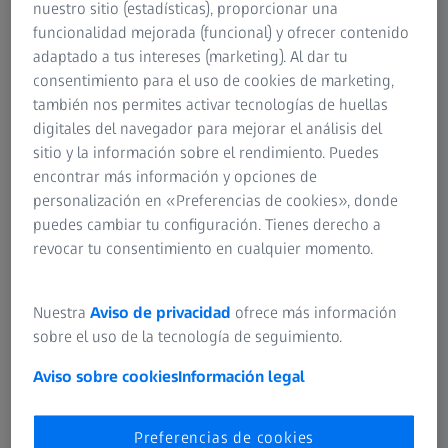
fotocromáticos) se oscurecen cuando se exponen a la luz
nuestro sitio (estadísticas), proporcionar una
ultravioleta. Las gafas ayudan además a proteger sus ojos
funcionalidad mejorada (funcional) y ofrecer contenido
de la suciedad, el polvo y los insectos. Son ideales para
adaptado a tus intereses (marketing). Al dar tu
todas las ocasiones, como las
gafas de trabajo
, para quien
consentimiento para el uso de cookies de marketing,
pase mucho tiempo delante de un ordenador o una
también nos permites activar tecnologías de huellas
tableta, es decir, aquellos que fundamentalmente desean
digitales del navegador para mejorar el análisis del
una visión cómoda y nítida en las distancias medias y
sitio y la información sobre el rendimiento. Puedes
cortas, personalizables según la necesidad. Lo mismo se
encontrar más información y opciones de
aplica en usos más activos, como la práctica de deportes y
personalización en «Preferencias de cookies», donde
actividades de ocio. El diseño especial y la tecnología de
puedes cambiar tu configuración. Tienes derecho a
producción hacen ahora posible crear lentes con sus
revocar tu consentimiento en cualquier momento.
propias prescripciones para que encajen en monturas de
gran curvatura. Los revestimientos especiales e
Nuestra
Aviso de privacidad
ofrece más información
innovadores hacen de los lentes de plástico, que solían ser
sobre el uso de la tecnología de seguimiento.
bastante delicados, una ayuda para una precisión visual
duradera.
Aviso sobre cookies
Información legal
Inconvenientes:
Preferencias de cookies