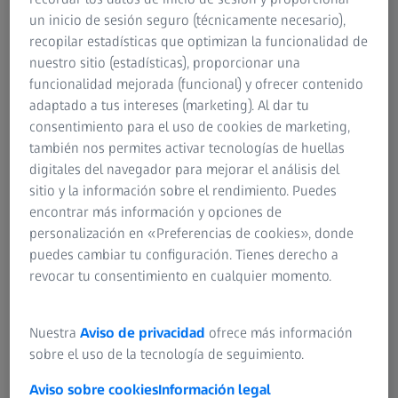
dioptrías.
un inicio de sesión seguro (técnicamente necesario),
recopilar estadísticas que optimizan la funcionalidad de
nuestro sitio (estadísticas), proporcionar una
¿Qué problemas presenta el uso de lentes
funcionalidad mejorada (funcional) y ofrecer contenido
adaptado a tus intereses (marketing). Al dar tu
progresivas durante la caza?
consentimiento para el uso de cookies de marketing,
En general, hay que distinguir entre el cazador, con un
también nos permites activar tecnologías de huellas
rifle y un visor, y el deportista de tiro al blanco, que tiene
digitales del navegador para mejorar el análisis del
que utilizar la mira delantera y la trasera. Para el tirador
sitio y la información sobre el rendimiento. Puedes
deportivo, las lentes progresivas no suelen ser
encontrar más información y opciones de
recomendables. En este caso, la mejor opción es una lente
personalización en «Preferencias de cookies», donde
monofocal personalizada en función de las distancias
puedes cambiar tu configuración. Tienes derecho a
visuales del usuario y el ojo que utiliza para disparar. Por
revocar tu consentimiento en cualquier momento.
eso, muchos tiradores profesionales llevan a su óptico al
campo de tiro para medir las distancias. Un diagrama de
Nuestra
Aviso de privacidad
ofrece más información
iris para el ojo con el que apunta es otra opción. Se mira a
sobre el uso de la tecnología de seguimiento.
través de un pequeño orificio para asegurarse que la mira
trasera y la delantera están claramente definidas y para
Aviso sobre cookies
Información legal