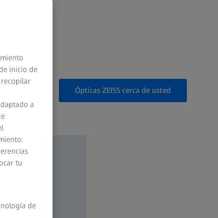
timiento
de inicio de
 recopilar
Ópticas ZEISS cerca de usted
adaptado a
de
el
miento.
ferencias
ocar tu
cnología de