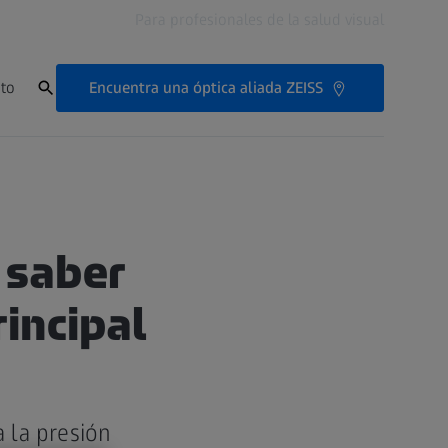
Para profesionales de la salud visual
Encuentra una óptica aliada ZEISS
to
 saber
incipal
 la presión