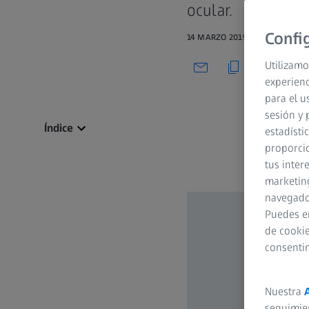
ocular.
Confi
14 MARZO 2019
Utilizamo
experienc
para el u
sesión y 
Índice
estadísti
proporcio
tus inter
marketing
navegador
Puedes e
de cookie
consenti
Nuestra
seguimie